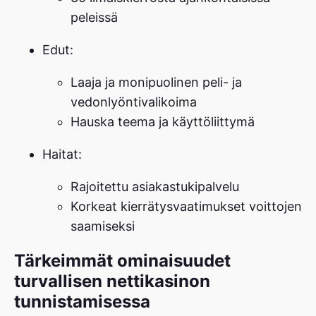
peleissä
Edut:
Laaja ja monipuolinen peli- ja
vedonlyöntivalikoima
Hauska teema ja käyttöliittymä
Haitat:
Rajoitettu asiakastukipalvelu
Korkeat kierrätysvaatimukset voittojen
saamiseksi
Tärkeimmät ominaisuudet
turvallisen nettikasinon
tunnistamisessa