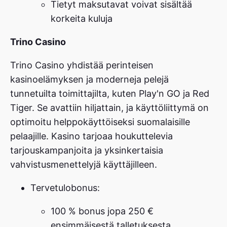
Tietyt maksutavat voivat sisältää
korkeita kuluja
Trino Casino
Trino Casino yhdistää perinteisen
kasinoelämyksen ja moderneja pelejä
tunnetuilta toimittajilta, kuten Play'n GO ja Red
Tiger. Se avattiin hiljattain, ja käyttöliittymä on
optimoitu helppokäyttöiseksi suomalaisille
pelaajille. Kasino tarjoaa houkuttelevia
tarjouskampanjoita ja yksinkertaisia
vahvistusmenettelyjä käyttäjilleen.
Tervetulobonus:
100 % bonus jopa 250 €
ensimmäisestä talletuksesta