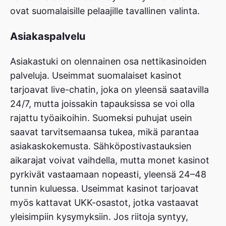
ovat suomalaisille pelaajille tavallinen valinta.
Asiakaspalvelu
Asiakastuki on olennainen osa nettikasinoiden
palveluja. Useimmat suomalaiset kasinot
tarjoavat live-chatin, joka on yleensä saatavilla
24/7, mutta joissakin tapauksissa se voi olla
rajattu työaikoihin. Suomeksi puhujat usein
saavat tarvitsemaansa tukea, mikä parantaa
asiakaskokemusta. Sähköpostivastauksien
aikarajat voivat vaihdella, mutta monet kasinot
pyrkivät vastaamaan nopeasti, yleensä 24–48
tunnin kuluessa. Useimmat kasinot tarjoavat
myös kattavat UKK-osastot, jotka vastaavat
yleisimpiin kysymyksiin. Jos riitoja syntyy,