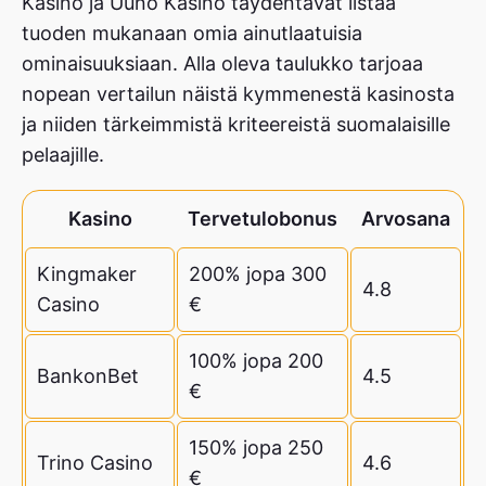
Kasino ja Uuno Kasino täydentävät listaa
tuoden mukanaan omia ainutlaatuisia
ominaisuuksiaan. Alla oleva taulukko tarjoaa
nopean vertailun näistä kymmenestä kasinosta
ja niiden tärkeimmistä kriteereistä suomalaisille
pelaajille.
Kasino
Tervetulobonus
Arvosana
Kingmaker
200% jopa 300
4.8
Casino
€
100% jopa 200
BankonBet
4.5
€
150% jopa 250
Trino Casino
4.6
€