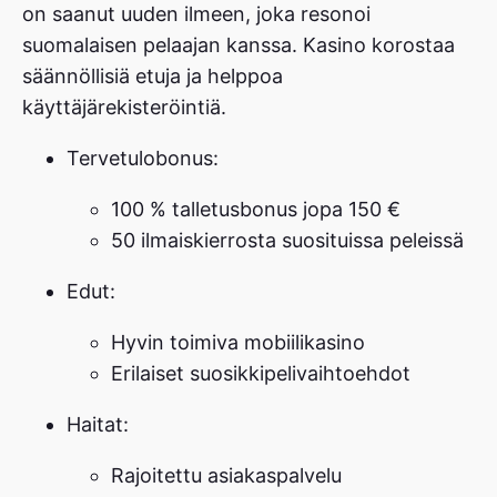
on saanut uuden ilmeen, joka resonoi
suomalaisen pelaajan kanssa. Kasino korostaa
säännöllisiä etuja ja helppoa
käyttäjärekisteröintiä.
Tervetulobonus:
100 % talletusbonus jopa 150 €
50 ilmaiskierrosta suosituissa peleissä
Edut:
Hyvin toimiva mobiilikasino
Erilaiset suosikkipelivaihtoehdot
Haitat:
Rajoitettu asiakaspalvelu