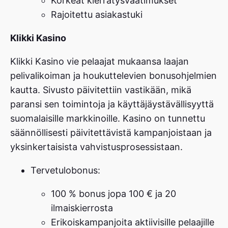
Korkeat kierrätysvaatimukset
Rajoitettu asiakastuki
Klikki Kasino
Klikki Kasino vie pelaajat mukaansa laajan
pelivalikoiman ja houkuttelevien bonusohjelmien
kautta. Sivusto päivitettiin vastikään, mikä
paransi sen toimintoja ja käyttäjäystävällisyyttä
suomalaisille markkinoille. Kasino on tunnettu
säännöllisesti päivitettävistä kampanjoistaan ja
yksinkertaisista vahvistusprosessistaan.
Tervetulobonus:
100 % bonus jopa 100 € ja 20
ilmaiskierrosta
Erikoiskampanjoita aktiivisille pelaajille