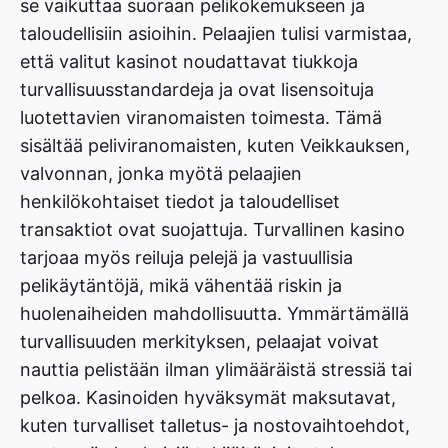
se vaikuttaa suoraan pelikokemukseen ja
taloudellisiin asioihin. Pelaajien tulisi varmistaa,
että valitut kasinot noudattavat tiukkoja
turvallisuusstandardeja ja ovat lisensoituja
luotettavien viranomaisten toimesta. Tämä
sisältää peliviranomaisten, kuten Veikkauksen,
valvonnan, jonka myötä pelaajien
henkilökohtaiset tiedot ja taloudelliset
transaktiot ovat suojattuja. Turvallinen kasino
tarjoaa myös reiluja pelejä ja vastuullisia
pelikäytäntöjä, mikä vähentää riskin ja
huolenaiheiden mahdollisuutta. Ymmärtämällä
turvallisuuden merkityksen, pelaajat voivat
nauttia pelistään ilman ylimääräistä stressiä tai
pelkoa. Kasinoiden hyväksymät maksutavat,
kuten turvalliset talletus- ja nostovaihtoehdot,