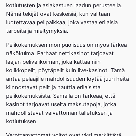
kotiutusten ja asiakastuen laadun perusteella.
Nämä tekijät ovat keskeisiä, kun valitaan
luotettavaa pelipaikkaa, joka vastaa erilaisia
tarpeita ja mieltymyksiä.
Pelikokemuksen monipuolisuus on myös tärkeä
näkökulma. Parhaat nettikasinot tarjoavat
laajan pelivalikoiman, joka kattaa niin
kolikkopelit, pöytäpelit kuin live-kasinot. Tämä
antaa pelaajille mahdollisuuden löytää juuri heitä
kiinnostavat pelit ja nauttia erilaisista
pelikokemuksista. Samalla on tärkeää, että
kasinot tarjoavat useita maksutapoja, jotka
mahdollistavat vaivattoman talletuksen ja
kotiutuksen.
Verottamattomat voitot ovat yksi merkittävä