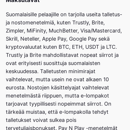
Maksutavat
Suomalaisille pelaajille on tarjolla useita talletus-
ja nostomenetelmiä, kuten Trustly, Brite,
Zimpler, MiFinity, MuchBetter, Visa/Mastercard,
Skrill, Neteller, Apple Pay, Google Pay sekä
kryptovaluutat kuten BTC, ETH, USDT ja LTC.
Trustly ja Brite mahdollistavat nopeat siirrot ja
ovat erityisesti suosittuja suomalaisten
keskuudessa. Talletusten minimirajat
vaihtelevat, mutta usein ne ovat alkaen 10
eurosta. Nostojen käsittelyajat vaihtelevat
menetelmästä riippuen, mutta e-lompakot
tarjoavat tyypillisesti nopeimmat siirrot. On
tärkeää muistaa, että e-lompakolla tehdyt
talletukset voivat sulkea pois
tervetuliaisbonukset. Pay N Play -menetelmät