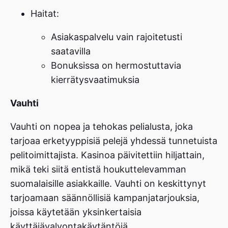
Haitat:
Asiakaspalvelu vain rajoitetusti
saatavilla
Bonuksissa on hermostuttavia
kierrätysvaatimuksia
Vauhti
Vauhti on nopea ja tehokas pelialusta, joka
tarjoaa erketyyppisiä pelejä yhdessä tunnetuista
pelitoimittajista. Kasinoa päivitettiin hiljattain,
mikä teki siitä entistä houkuttelevamman
suomalaisille asiakkaille. Vauhti on keskittynyt
tarjoamaan säännöllisiä kampanjatarjouksia,
joissa käytetään yksinkertaisia
käyttäjävalvontakäytäntöjä.