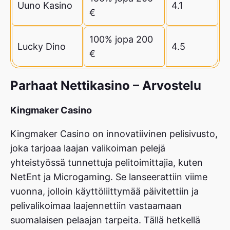
Uuno Kasino
4.1
€
100% jopa 200
Lucky Dino
4.5
€
Parhaat Nettikasino – Arvostelu
Kingmaker Casino
Kingmaker Casino on innovatiivinen pelisivusto,
joka tarjoaa laajan valikoiman pelejä
yhteistyössä tunnettuja pelitoimittajia, kuten
NetEnt ja Microgaming. Se lanseerattiin viime
vuonna, jolloin käyttöliittymää päivitettiin ja
pelivalikoimaa laajennettiin vastaamaan
suomalaisen pelaajan tarpeita. Tällä hetkellä