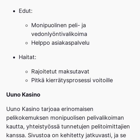
Edut:
Monipuolinen peli- ja
vedonlyöntivalikoima
Helppo asiakaspalvelu
Haitat:
Rajoitetut maksutavat
Pitkä kierrätysprosessi voitoille
Uuno Kasino
Uuno Kasino tarjoaa erinomaisen
pelikokemuksen monipuolisen pelivalikoiman
kautta, yhteistyössä tunnetujen pelitoimittajien
kanssa. Sivustoa on kehitetty jatkuvasti, ja se