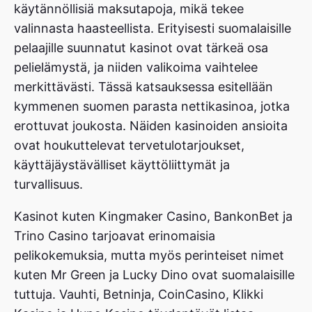
käytännöllisiä maksutapoja, mikä tekee
valinnasta haasteellista. Erityisesti suomalaisille
pelaajille suunnatut kasinot ovat tärkeä osa
pelielämystä, ja niiden valikoima vaihtelee
merkittävästi. Tässä katsauksessa esitellään
kymmenen suomen parasta nettikasinoa, jotka
erottuvat joukosta. Näiden kasinoiden ansioita
ovat houkuttelevat tervetulotarjoukset,
käyttäjäystävälliset käyttöliittymät ja
turvallisuus.
Kasinot kuten Kingmaker Casino, BankonBet ja
Trino Casino tarjoavat erinomaisia
pelikokemuksia, mutta myös perinteiset nimet
kuten Mr Green ja Lucky Dino ovat suomalaisille
tuttuja. Vauhti, Betninja, CoinCasino, Klikki